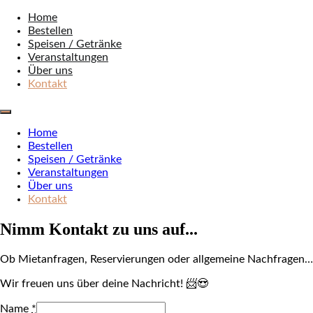
Zum
Home
Bistro1919
Sportbar, Veranstaltungsraum, Biergarten
Inhalt
Bestellen
springen
Speisen / Getränke
Veranstaltungen
Über uns
Kontakt
Home
Bestellen
Speisen / Getränke
Veranstaltungen
Über uns
Kontakt
Nimm Kontakt zu uns auf...
Ob Mietanfragen, Reservierungen oder allgemeine Nachfragen…
Wir freuen uns über deine Nachricht! 📨😍
Name
*